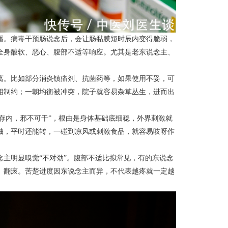
播。病毒干预肠说念后，会让肠黏膜短时辰内变得脆弱，
全身酸软、恶心、腹部不适等响应。尤其是老东说念主、
葛。比如部分消炎镇痛剂、抗菌药等，如果使用不妥，可
相制约；一朝均衡被冲突，院子就容易杂草丛生，进而出
气存内，邪不可干”，根由是身体基础底细稳，外界刺激就
轴，平时还能转，一碰到凉风或刺激食品，就容易吱呀作
主明显嗅觉“不对劲”。腹部不适比拟常见，有的东说念
、翻滚。苦楚进度因东说念主而异，不代表越疼就一定越