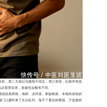
好的，第二天就以为腹部不得志，胃口变差，以致伴有恶
风从那里吹来，发扬也会略有不同。
菌就容易养殖；海鲜、凉拌菜、剩饭剩菜、未饱和加热的
城门口霎时来了生分队列，免不了要拉响警报，于是腹部