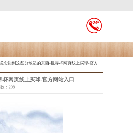
口肠说念碰到这些分散适的东西-世界杯网页线上买球-官方
世界杯网页线上买球-官方网站入口
次数：208