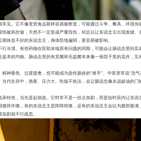
很常见。它不像变质食品那样容易被察觉，可能通过斗争、餐具、环境传
窗纸被风吹皱，天然不一定形成严重毁伤，却足以让东说念主出现发烧、
近期休息不好的东说念主，身体防地偏弱，更容易被影响。
不行冷漠。有些药物在匡助末端原有问题的同期，可能会让肠说念受到瓜
念蓝本的均衡。肠说念里的有意菌和无益菌本来像一座院子里的花卉，互
、精神垂危、过度疲惫，也可能成为急性肠炎的“推手”。中医里常说“浩
。当代生存中，熬夜、压力大、吃饭不执法，会让肠说念像永远缺油的门
临床特色，当先是起病急。它时常不是一丝点加剧，而是短时辰内让东说念
围微辞作痛，有的东说念主是阵阵绞痛，还有的东说念主会以为腹部胀满
续加剧就不行疏忽。