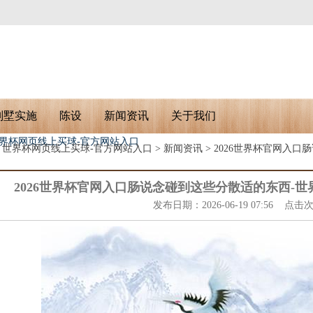
别墅实施
陈设
新闻资讯
关于我们
世界杯网页线上买球-官方网站入口
：
世界杯网页线上买球-官方网站入口
>
新闻资讯
> 2026世界杯官网入
2026世界杯官网入口肠说念碰到这些分散适的东西-
发布日期：2026-06-19 07:56 点击