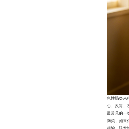
急性肠炎来
心、反胃、
最常见的一
肉类，如果
凄婉、阵发