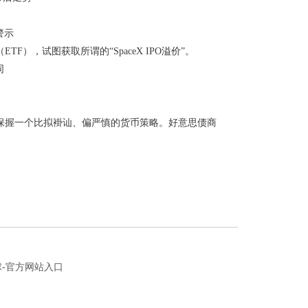
警示
，试图获取所谓的“SpaceX IPO溢价”。
同
保握一个比拟褂讪、偏严慎的货币策略。好意思债商
球-官方网站入口