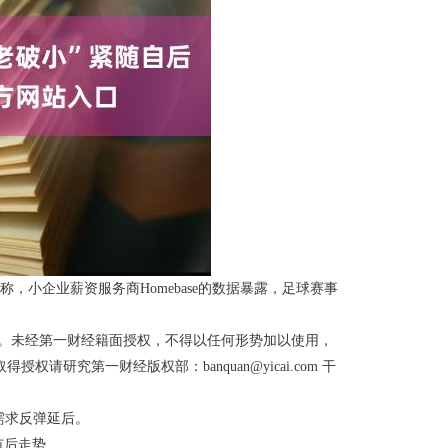
小企业薪资服务商Homebase的数据暴露，足球赛事
共。未经第一财经籍面授权，不得以任何形势加以使用，
究第一财经版权部：banquan@yicai.com 干
需求反弹延后。
市后走势