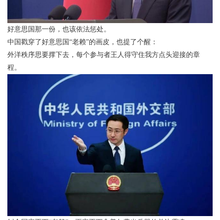
好意思国那一份，也该依法惩处。
中国戳穿了好意思国“老赖”的画皮，也提了个醒：
外洋秩序思要撑下去，每个参与者王人得守住我方点头迎接的章
程。