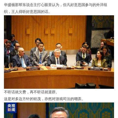
华盛顿那帮东说念主打心眼里认为，但凡好意思国参与的外洋组
织，王人得听好意思国的话。
不听话就欠费，再不听话就退群。
这是对多边方针的轻茂，亦然对游戏司法的嘲弄。