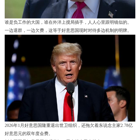
谁是负工作的大国，谁在外洋上搅局插手，人人心里跟明镜似的。
一边退群，一边欠费，这等于好意思国现时对待多边机制的明牌。
2026年1月好意思国隆重退出世卫组织，还拖欠着东说念主家2.78亿
好意思元的双年度会费。