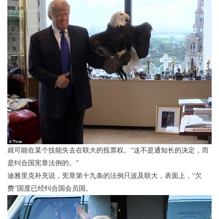
就可能在某个技能失去在联大的投票权。“这不是通知长的决定，而
是纠合国宪章法例的。”
迪雅里克补充说，宪章第十九条的法例只波及联大，表面上，“欠
费”国度已经纠合国会员国。