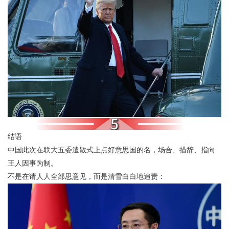
结语
中国此次在联大五委遣散式上点好意思国的名，场合、措辞、指向
王人因事为制。
不是在请人人全部思意见，而是清雪白白地追责：