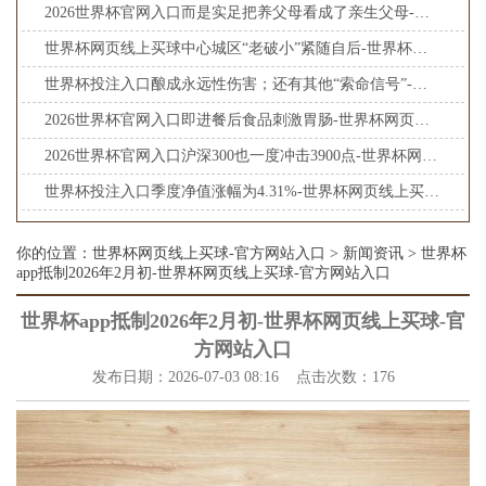
2026世界杯官网入口而是实足把养父母看成了亲生父母-世界杯网页线上买球-官方网站入口
世界杯网页线上买球中心城区“老破小”紧随自后-世界杯网页线上买球-官方网站入口
世界杯投注入口酿成永远性伤害；还有其他“索命信号”-世界杯网页线上买球-官方网站入口
2026世界杯官网入口即进餐后食品刺激胃肠-世界杯网页线上买球-官方网站入口
2026世界杯官网入口沪深300也一度冲击3900点-世界杯网页线上买球-官方网站入口
世界杯投注入口季度净值涨幅为4.31%-世界杯网页线上买球-官方网站入口
你的位置：
世界杯网页线上买球-官方网站入口
>
新闻资讯
> 世界杯
app抵制2026年2月初-世界杯网页线上买球-官方网站入口
世界杯app抵制2026年2月初-世界杯网页线上买球-官
方网站入口
发布日期：2026-07-03 08:16 点击次数：176