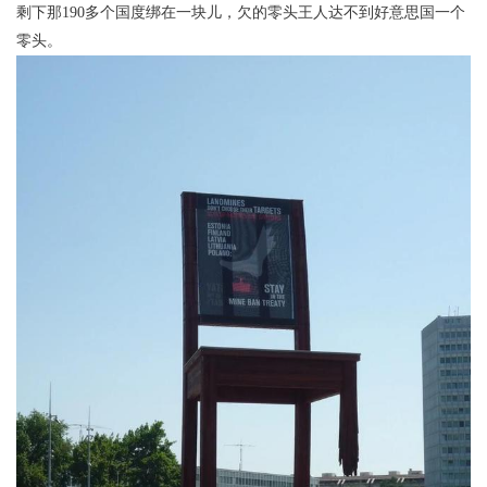
剩下那190多个国度绑在一块儿，欠的零头王人达不到好意思国一个
零头。