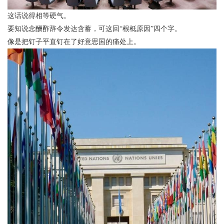
这话说得相等硬气。
要知说念酬酢辞令发达含蓄，可这回“根柢原因”四个字。
像是把钉子平直钉在了好意思国的痛处上。