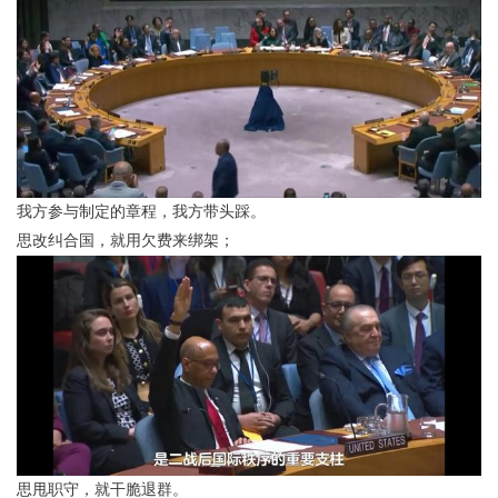
我方参与制定的章程，我方带头踩。
思改纠合国，就用欠费来绑架；
思甩职守，就干脆退群。