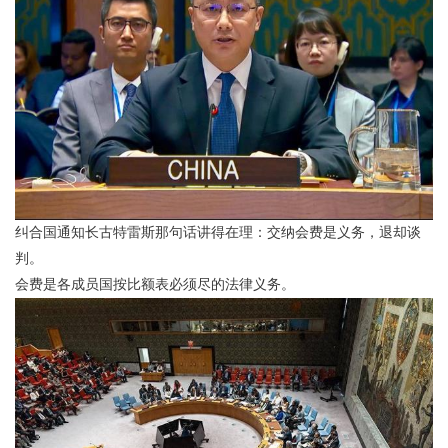
纠合国通知长古特雷斯那句话讲得在理：交纳会费是义务，退却谈
判。
会费是各成员国按比额表必须尽的法律义务。