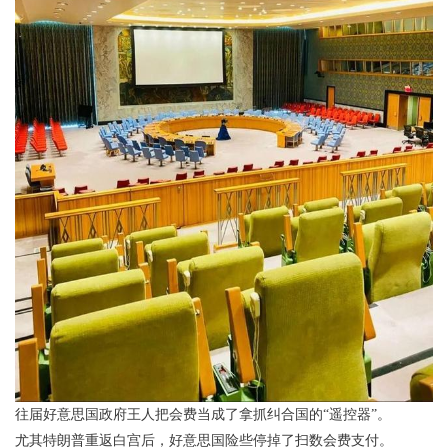
往届好意思国政府王人把会费当成了拿抓纠合国的“遥控器”。
尤其特朗普重返白宫后，好意思国险些停掉了扫数会费支付。