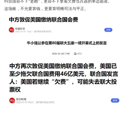
纠合国容不下“老赖”，更容不下拿着欠费当兵器的单边霸凌。
这场账，不光要算钱，更要算明晰司法与平正。