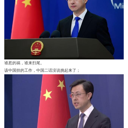
谁惹的祸，谁来扫尾。
该中国担的工作，中国二话没说挑起来了；