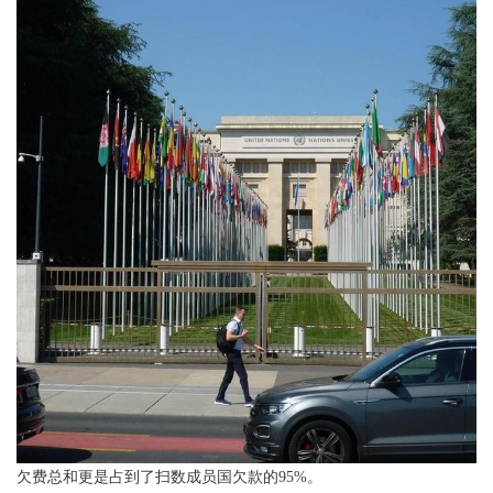
欠费总和更是占到了扫数成员国欠款的95%。