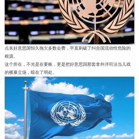
点名好意思国恒久拖欠多数会费，平直刺破了纠合国流动性危险的
根源。
这个所在，不光是在要账，更是把好意思国那套拿外洋司法当儿戏
的横暴立场，晾在了明处。