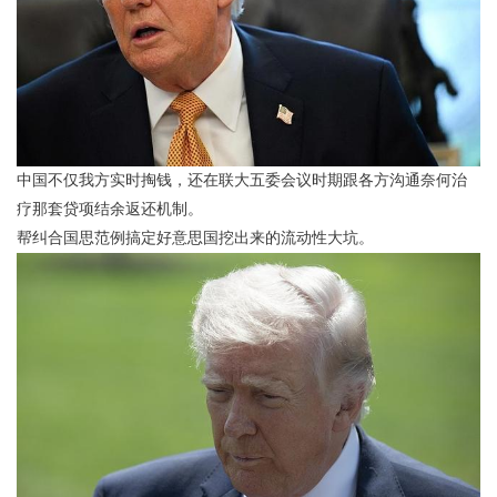
中国不仅我方实时掏钱，还在联大五委会议时期跟各方沟通奈何治
疗那套贷项结余返还机制。
帮纠合国思范例搞定好意思国挖出来的流动性大坑。