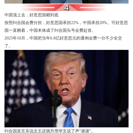
中国顶上去，好意思国赖到底
按照纠合国会费分担，好意思国承担22%，中国承担20%。可好意思
国一直赖着，中国本体成了纠合国头号会费起首。
2025年10月，中国把当年6.8亿好意思元的通例会费一分不少全交
了。
纠合国发言东说念主还挑升用华文说了声“谢谢”。