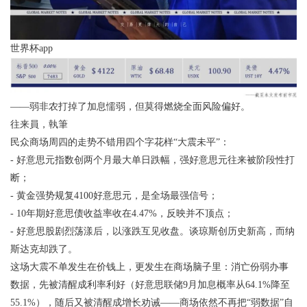
世界杯app
——弱非农打掉了加息懦弱，但莫得燃烧全面风险偏好。
往来員，執筆
民众商场周四的走势不错用四个字花样“大震未平”：
- 好意思元指数创两个月最大单日跌幅，强好意思元往来被阶段性打
断；
- 黄金强势规复4100好意思元，是全场最强信号；
- 10年期好意思债收益率收在4.47%，反映并不顶点；
- 好意思股剧烈荡漾后，以涨跌互见收盘。谈琼斯创历史新高，而纳
斯达克却跌了。
这场大震不单发生在价钱上，更发生在商场脑子里：消亡份弱办事
数据，先被清醒成利率利好（好意思联储9月加息概率从64.1%降至
55.1%），随后又被清醒成增长劝诫——商场依然不再把“弱数据”自