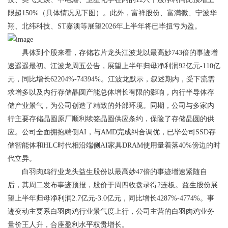
限超150%（具体情况见下图）。此外，富祥股份、富满微、宁波华
翔、北纬科技、ST嘉澳等展望2026年上半年将已毕扭亏为盈。
具体到个股来看，存储芯片龙头江波龙以最高妙743倍的事迹增
速遥遥最初。江波龙周五公告，展望上半年归母净利润92亿元-110亿
元，同比增长62204%-74394%。江波龙默示，叙述期内，受下流需
求增多以及内行存储晶圆产能总体增长有限的影响，内行半导体存
储产业景气，为公司创造了精致的外部环境。同期，公司与多家内
行主要存储晶圆原厂顺利续签晶圆供应条约，保险了存储晶圆的供
应。公司全面拥抱端侧AI，与AMD完成纠合调优，已毕公司SSD存
储智能体和HLC时代相沿端侧AI家具DRAM使用量着落40%傍边的时
代立异。
白羽肉鸡行业龙头益生股份以最高妙47倍的事迹增速紧随自
后，其周二发布事迹预报，股价于周四收盘录得2连板。益生股份展
望上半年归母净利润2.7亿元-3.0亿元，同比增长4287%-4774%。事
迹变动主要系白羽肉鸡行业景气度上行，公司主营的白羽肉鸡业务
量价王人升，合座盈利水平权贵增长。