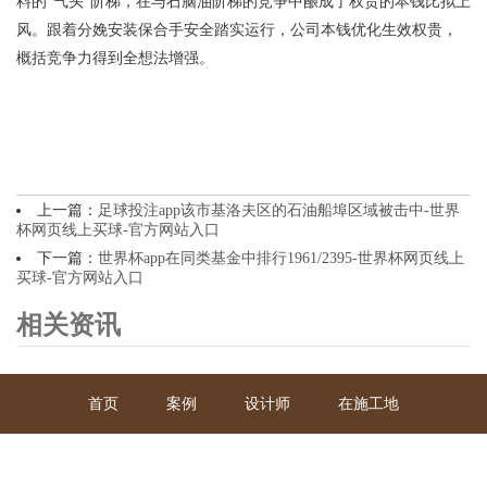
料的“气头”阶梯，在与石脑油阶梯的竞争中酿成了权贵的本钱比拟上
风。跟着分娩安装保合手安全踏实运行，公司本钱优化生效权贵，
概括竞争力得到全想法增强。
上一篇：
足球投注app该市基洛夫区的石油船埠区域被击中-世界
杯网页线上买球-官方网站入口
下一篇：
世界杯app在同类基金中排行1961/2395-世界杯网页线上
买球-官方网站入口
相关资讯
首页
案例
设计师
在施工地
别墅实施
陈设
新闻资讯
关于我们